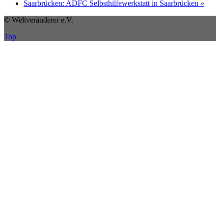
Saarbrücken: ADFC Selbsthilfewerkstatt in Saarbrücken
»
© Weltveränderer e.V.
Top