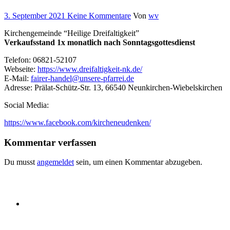
3. September 2021
Keine Kommentare
Von
wv
Kirchengemeinde “Heilige Dreifaltigkeit”
Verkaufsstand 1x monatlich nach Sonntagsgottesdienst
Telefon: 06821-52107
Webseite:
https://www.dreifaltigkeit-nk.de/
E-Mail:
fairer-handel@unsere-pfarrei.de
Adresse: Prälat-Schütz-Str. 13, 66540 Neunkirchen-Wiebelskirchen
Social Media:
https://www.facebook.com/kircheneudenken/
Kommentar verfassen
Du musst
angemeldet
sein, um einen Kommentar abzugeben.